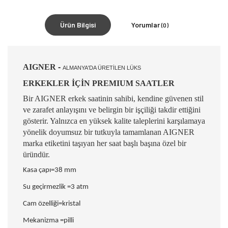
Ürün Bilgisi
Yorumlar
(0)
AIGNER
-
ALMANYA'DA ÜRETİLEN LÜKS
ERKEKLER İÇİN PREMIUM SAATLER
Bir AIGNER erkek saatinin sahibi, kendine güvenen stil
ve zarafet anlayışını ve belirgin bir işçiliği takdir ettiğini
gösterir. Yalnızca en yüksek kalite taleplerini karşılamaya
yönelik doyumsuz bir tutkuyla tamamlanan AIGNER
marka etiketini taşıyan her saat başlı başına özel bir
üründür.
Kasa çapı=38 mm
Su geçirmezlik =3 atm
Cam özelliği=kristal
Mekanizma =pilli