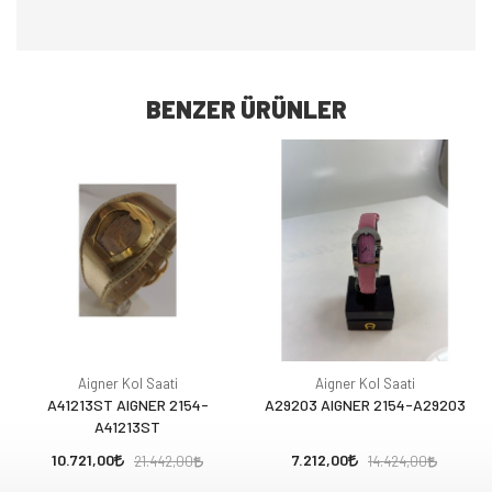
BENZER ÜRÜNLER
Aigner Kol Saati
Aigner Kol Saati
A41213ST AIGNER 2154-
A29203 AIGNER 2154-A29203
A41213ST
10.721,00
7.212,00
21.442,00
14.424,00