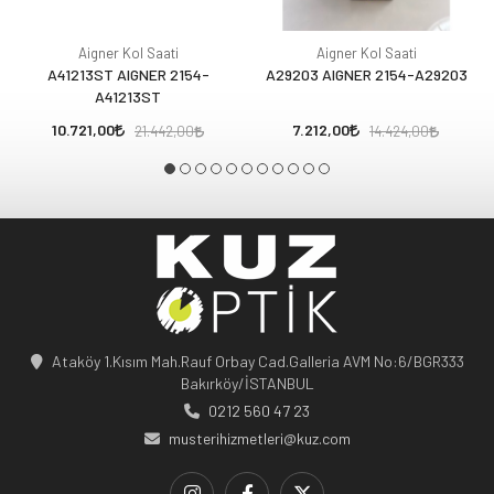
Aigner Kol Saati
Aigner Kol Saati
A41213ST AIGNER 2154-
A29203 AIGNER 2154-A29203
A41213ST
10.721,00
7.212,00
21.442,00
14.424,00
Ataköy 1.Kısım Mah.Rauf Orbay Cad.Galleria AVM No:6/BGR333
Bakırköy/İSTANBUL
0212 560 47 23
musterihizmetleri@kuz.com