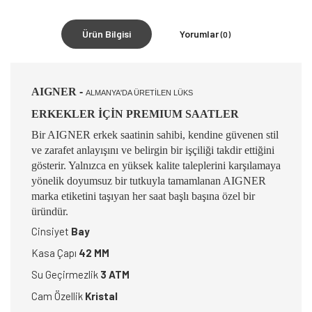
Ürün Bilgisi
Yorumlar
(0)
AIGNER
-
ALMANYA'DA ÜRETİLEN LÜKS
ERKEKLER İÇİN PREMIUM SAATLER
Bir AIGNER erkek saatinin sahibi, kendine güvenen stil
ve zarafet anlayışını ve belirgin bir işçiliği takdir ettiğini
gösterir. Yalnızca en yüksek kalite taleplerini karşılamaya
yönelik doyumsuz bir tutkuyla tamamlanan AIGNER
marka etiketini taşıyan her saat başlı başına özel bir
üründür.
Cinsiyet
Bay
Kasa Çapı
42 MM
Su Geçirmezlik
3 ATM
Cam Özellik
Kristal