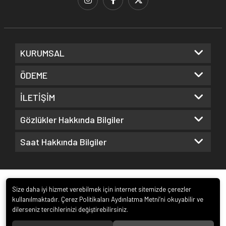
KURUMSAL
ÖDEME
İLETİŞİM
Gözlükler Hakkında Bilgiler
Saat Hakkında Bilgiler
Size daha iyi hizmet verebilmek için internet sitemizde çerezler
kullanılmaktadır. Çerez Politikaları Aydınlatma Metni’ni okuyabilir ve
dilerseniz tercihlerinizi değiştirebilirsiniz.
© 2022
Kuz Optik ve Saat San. ve Tic. Ltd. Şti.
. Tüm hakları saklıdır.