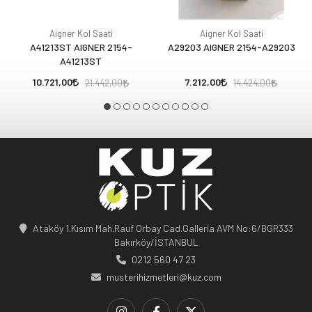
Aigner Kol Saati
Aigner Kol Saati
A41213ST AIGNER 2154-
A29203 AIGNER 2154-A29203
A41213ST
10.721,00
7.212,00
21.442,00
14.424,00
Ataköy 1.Kısım Mah.Rauf Orbay Cad.Galleria AVM No:6/BGR333
Bakırköy/İSTANBUL
0212 560 47 23
musterihizmetleri@kuz.com