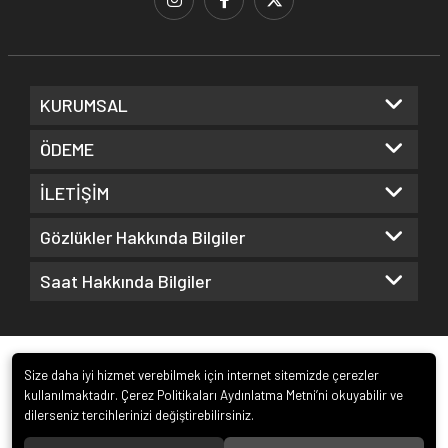
KURUMSAL
ÖDEME
İLETİŞİM
Gözlükler Hakkında Bilgiler
Saat Hakkında Bilgiler
Size daha iyi hizmet verebilmek için internet sitemizde çerezler
kullanılmaktadır. Çerez Politikaları Aydınlatma Metni’ni okuyabilir ve
dilerseniz tercihlerinizi değiştirebilirsiniz.
© 2022
Kuz Optik ve Saat San. ve Tic. Ltd. Şti.
. Tüm hakları saklıdır.