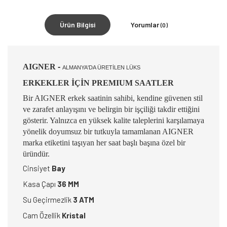
Ürün Bilgisi
Yorumlar
(0)
AIGNER
-
ALMANYA'DA ÜRETİLEN LÜKS
ERKEKLER İÇİN PREMIUM SAATLER
Bir AIGNER erkek saatinin sahibi, kendine güvenen stil
ve zarafet anlayışını ve belirgin bir işçiliği takdir ettiğini
gösterir. Yalnızca en yüksek kalite taleplerini karşılamaya
yönelik doyumsuz bir tutkuyla tamamlanan AIGNER
marka etiketini taşıyan her saat başlı başına özel bir
üründür.
Cinsiyet
Bay
Kasa Çapı
36 MM
Su Geçirmezlik
3 ATM
Cam Özellik
Kristal