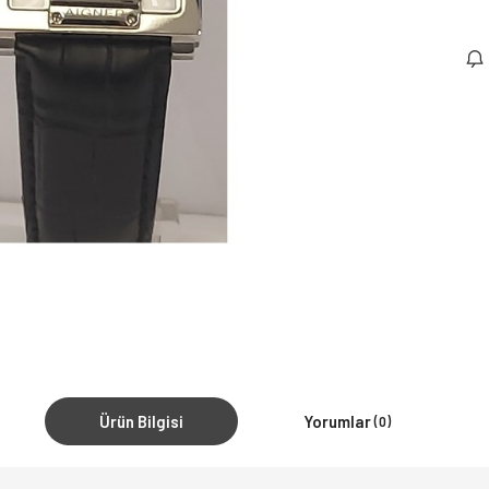
Ürün Bilgisi
Yorumlar
(0)