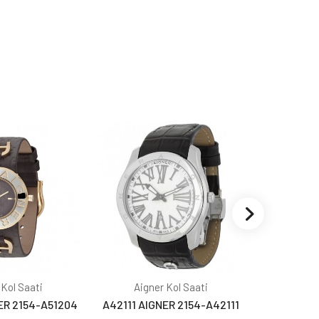
 Kol Saati
Aigner Kol Saati
Aign
ER 2154-A51204
A42111 AIGNER 2154-A42111
A42110 AI