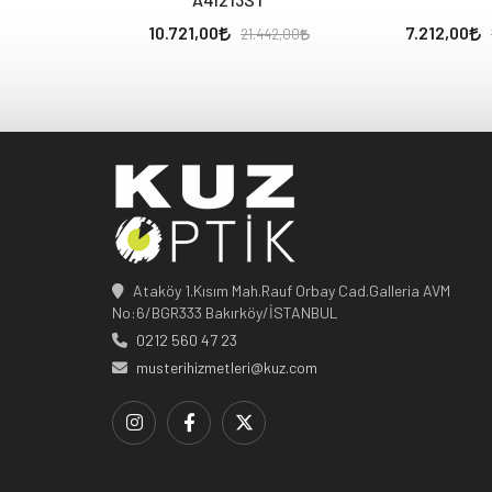
10.721,00
7.212,00
21.442,00
Ataköy 1.Kısım Mah.Rauf Orbay Cad.Galleria AVM
No:6/BGR333 Bakırköy/İSTANBUL
0212 560 47 23
musterihizmetleri@kuz.com