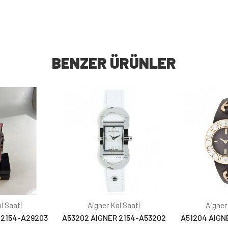
BENZER ÜRÜNLER
l Saati
Aigner Kol Saati
Aigner
 2154-A29203
A53202 AIGNER 2154-A53202
A51204 AIGN