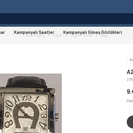
uar
Kampanyalı Saatler
Kampanyalı Güneş Gözlükleri
Ana Sayfa
Saat
Aigner Saat
Bay
A
A2
21
9.
Hav