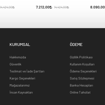
7.212,00
8.090,00
14.424,00
14.424,00
KURUMSAL
ÖDEME
Hakkımızda
Gizlilik Politikası
Güvenlik
Kullanım Koşulları
Teslimat ve İade Şartları
Ödeme Seçenekleri
Kargo Seçenekleri
Satış Sözleşmesi
Mağazalarımız
Banka Hesapları
İnsan Kaynakları
Online Tahsilat