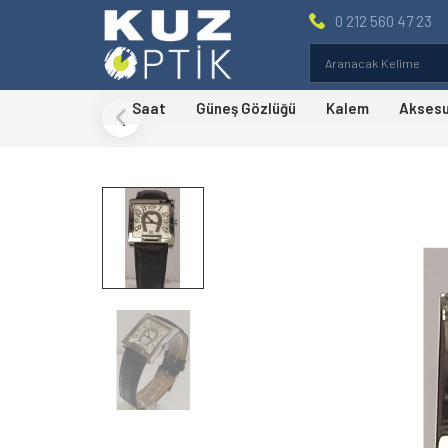
0 212 560 47 23
Saat
Güneş Gözlüğü
Kalem
Akses