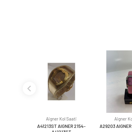
Aigner Kol Saati
Aigner Ko
A41213ST AIGNER 2154-
A29203 AIGNER
A41213ST