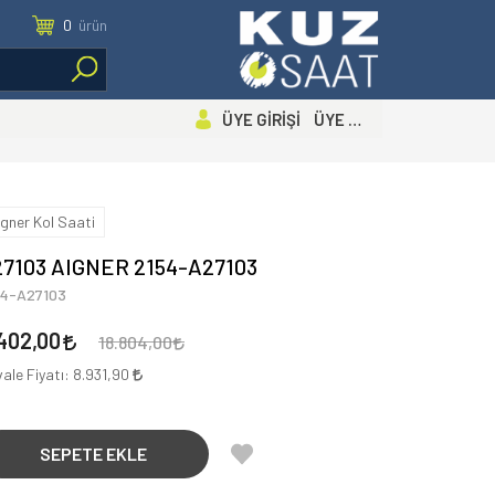
0
ürün
ÜYE GİRİŞİ ÜYE OL
igner Kol Saati
7103 AIGNER 2154-A27103
54-A27103
402,00
18.804,00
ale Fiyatı:
8.931,90
SEPETE EKLE