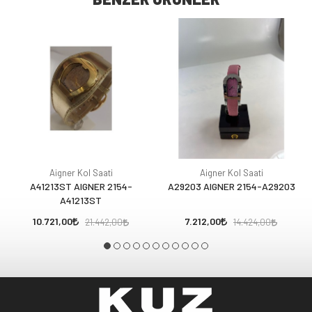
Aigner Kol Saati
Aigner Kol Saati
A41213ST AIGNER 2154-
A29203 AIGNER 2154-A29203
A41213ST
10.721,00
7.212,00
21.442,00
14.424,00