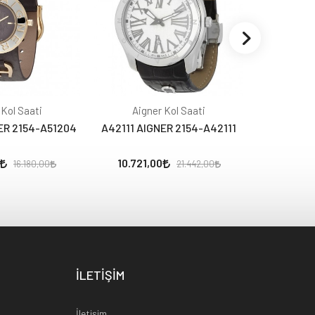
 Kol Saati
Aigner Kol Saati
Aign
ER 2154-A51204
A42111 AIGNER 2154-A42111
A42110 AI
10.721,00
11.605
16.180,00
21.442,00
İLETİŞİM
İletişim