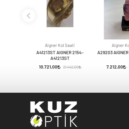
Aigner Kol Saati
Aigner Ko
A41213ST AIGNER 2154-
A29203 AIGNER
A41213ST
10.721,00
7.212,00
21.442,00