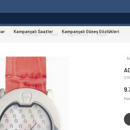
uar
Kampanyalı Saatler
Kampanyalı Güneş Gözlükleri
Ana Sayfa
Saat
Aigner Saat
Bayan
A
A0
21
9.
Hav