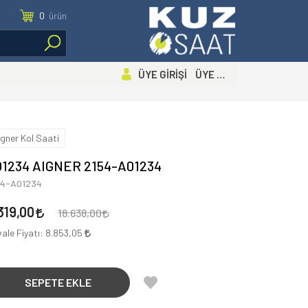
0
ürün
ÜYE GİRİŞİ ÜYE OL
igner Kol Saati
1234 AIGNER 2154-A01234
54-A01234
319,00
18.638,00
ale Fiyatı:
8.853,05
SEPETE EKLE