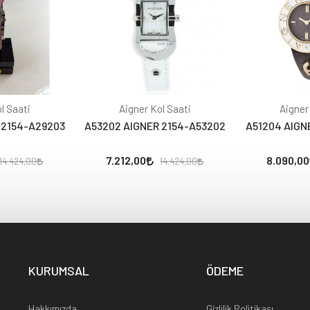
l Saati
Aigner Kol Saati
Aigner
 2154-A29203
A53202 AIGNER 2154-A53202
A51204 AIGN
7.212,00
8.090,00
14.424,00
14.424,00
KURUMSAL
ÖDEME
Hakkımızda
Gizlilik Politikası