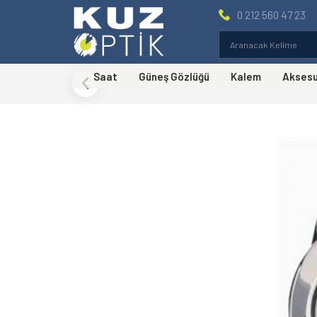
0 212 560 47 23
Saat
Güneş Gözlüğü
Kalem
Akses