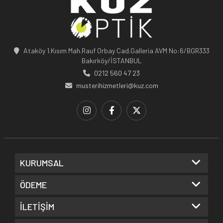
Ataköy 1.Kısım Mah.Rauf Orbay Cad.Galleria AVM No:6/BGR333
Bakırköy/İSTANBUL
0212 560 47 23
musterihizmetleri@kuz.com
KURUMSAL
ÖDEME
İLETİŞİM