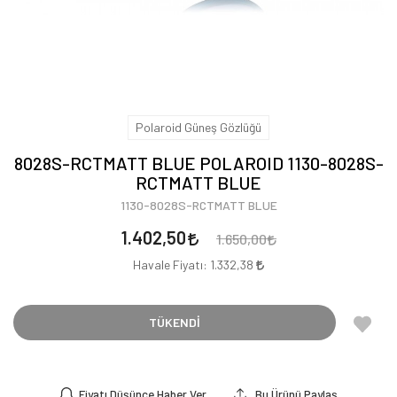
Polaroid Güneş Gözlüğü
8028S-RCTMATT BLUE POLAROID 1130-8028S-
RCTMATT BLUE
1130-8028S-RCTMATT BLUE
1.402,50
1.650,00
Havale Fiyatı:
1.332,38
TÜKENDİ
Fiyatı Düşünce Haber Ver
Bu Ürünü Paylaş