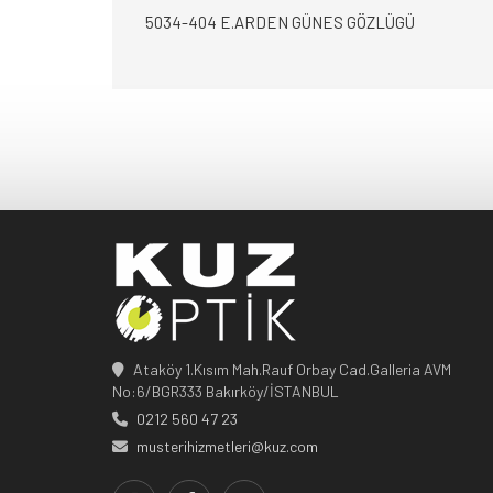
5034-404 E.ARDEN GÜNES GÖZLÜGÜ
Ataköy 1.Kısım Mah.Rauf Orbay Cad.Galleria AVM
No:6/BGR333 Bakırköy/İSTANBUL
0212 560 47 23
musterihizmetleri@kuz.com