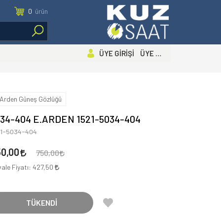
0
ürün
ÜYE GİRİŞİ ÜYE OL
.Arden Güneş Gözlüğü
34-404 E.ARDEN 1521-5034-404
21-5034-404
50,00
750,00
ale Fiyatı:
427,50
TÜKENDİ