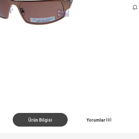
Ürün Bilgisi
Yorumlar
(0)