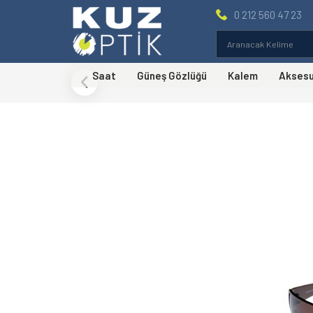
0 212 560 47 23
Saat
Güneş Gözlüğü
Kalem
Akses