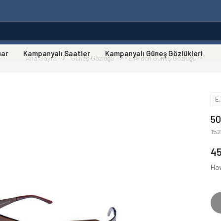
uar
Kampanyalı Saatler
Kampanyalı Güneş Gözlükleri
Ana Sayfa
Güneş Gözlüğü
E.Arden Güneş Gözlüğü
E
50
15
4
Hav