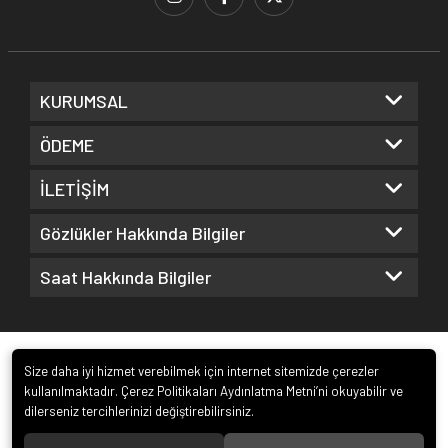
KURUMSAL
ÖDEME
İLETİŞİM
Gözlükler Hakkında Bilgiler
Saat Hakkında Bilgiler
Size daha iyi hizmet verebilmek için internet sitemizde çerezler
kullanılmaktadır. Çerez Politikaları Aydınlatma Metni’ni okuyabilir ve
dilerseniz tercihlerinizi değiştirebilirsiniz.
© 2022
Kuz Optik ve Saat San. ve Tic. Ltd. Şti.
. Tüm hakları saklıdır.