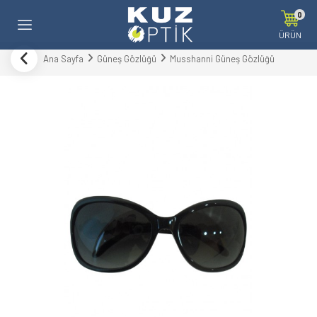
0
ÜRÜN
Ana Sayfa
Güneş Gözlüğü
Musshanni Güneş Gözlüğü