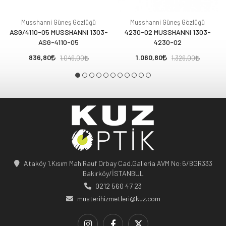
Musshanni Güneş Gözlüğü
Musshanni Güneş Gözlüğü
ASG/4110-05 MUSSHANNI 1303-
4230-02 MUSSHANNI 1303-
ASG-4110-05
4230-02
836,80
1.060,80
1.046,00
1.326,00
Ataköy 1.Kısım Mah.Rauf Orbay Cad.Galleria AVM No:6/BGR333
Bakırköy/İSTANBUL
0212 560 47 23
musterihizmetleri@kuz.com