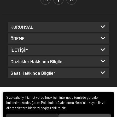
KURUMSAL
ÖDEME
İLETİŞİM
Gözlükler Hakkında Bilgiler
Saat Hakkında Bilgiler
Size daha iyi hizmet verebilmek için internet sitemizde çerezler
kullanılmaktadır. Çerez Politikaları Aydınlatma Metni’ni okuyabilir ve
dilerseniz tercihlerinizi değiştirebilirsiniz.
© 2022
Kuz Optik ve Saat San. ve Tic. Ltd. Şti.
. Tüm hakları saklıdır.