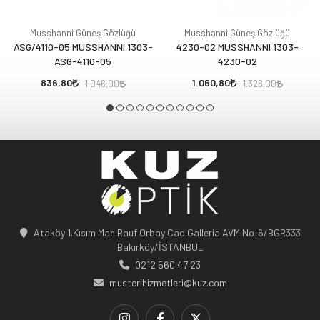
Musshanni Güneş Gözlüğü
Musshanni Güneş Gözlüğü
ASG/4110-05 MUSSHANNI 1303-
4230-02 MUSSHANNI 1303-
ASG-4110-05
4230-02
836,80
1.060,80
1.046,00
1.326,00
Ataköy 1.Kısım Mah.Rauf Orbay Cad.Galleria AVM No:6/BGR333
Bakırköy/İSTANBUL
0212 560 47 23
musterihizmetleri@kuz.com