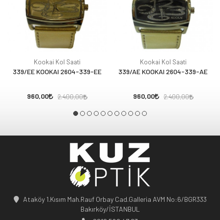
Kookai Kol Saati
Kookai Kol Saati
339/EE KOOKAI 2604-339-EE
339/AE KOOKAI 2604-339-AE
960,00
960,00
2.400,00
2.400,00
Ataköy 1.Kısım Mah.Rauf Orbay Cad.Galleria AVM No:6/BGR333
Bakırköy/İSTANBUL