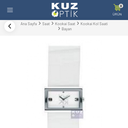
0
ÜRÜN
Ana Sayfa
Saat
Kookai Saat
Kookai Kol Saati
Bayan