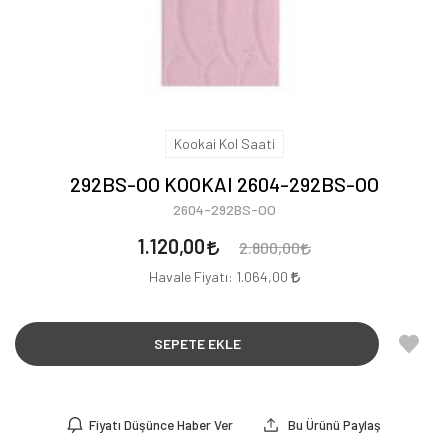
Kookai Kol Saati
292BS-OO KOOKAI 2604-292BS-OO
2604-292BS-OO
1.120,00
2.800,00
Havale Fiyatı:
1.064,00
SEPETE EKLE
Fiyatı Düşünce Haber Ver
Bu Ürünü Paylaş