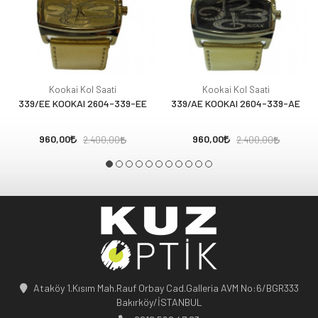
Kookai Kol Saati
Kookai Kol Saati
339/EE KOOKAI 2604-339-EE
339/AE KOOKAI 2604-339-AE
960,00
960,00
2.400,00
2.400,00
Ataköy 1.Kısım Mah.Rauf Orbay Cad.Galleria AVM No:6/BGR333
Bakırköy/İSTANBUL