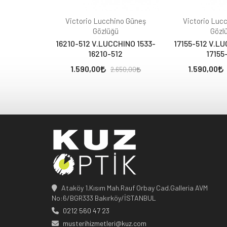
Victorio Lucchino Güneş
Victorio Luc
Gözlüğü
Gözl
16210-512 V.LUCCHINO 1533-
17155-512 V.LU
16210-512
17155
1.590,00
1.590,00
2.650,00
Ataköy 1.Kısım Mah.Rauf Orbay Cad.Galleria AVM
No:6/BGR333 Bakırköy/İSTANBUL
0212 560 47 23
musterihizmetleri@kuz.com