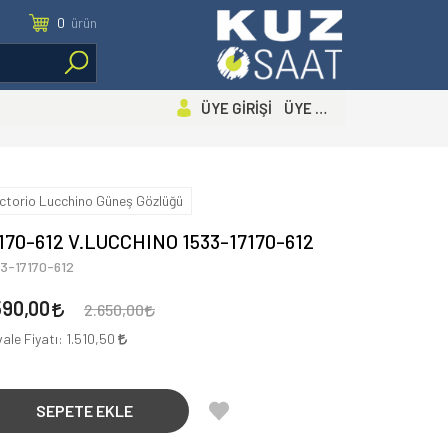
0
ürün
ÜYE GİRİŞİ ÜYE OL
ictorio Lucchino Güneş Gözlüğü
170-612 V.LUCCHINO 1533-17170-612
3-17170-612
590,00
2.650,00
ale Fiyatı:
1.510,50
SEPETE EKLE