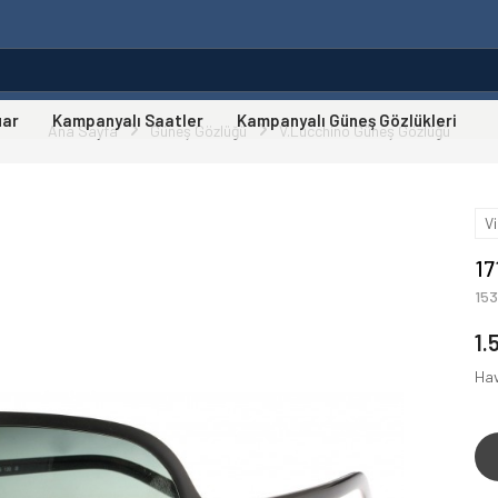
uar
Kampanyalı Saatler
Kampanyalı Güneş Gözlükleri
Ana Sayfa
Güneş Gözlüğü
V.Lucchino Güneş Gözlüğü
V
17
153
1.
Hav