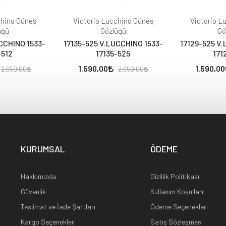
chino Güneş
Victorio Lucchino Güneş
Victorio L
üğü
Gözlüğü
Gö
CCHINO 1533-
17135-525 V.LUCCHINO 1533-
17129-525 V
-512
17135-525
171
1.590,00
1.590,00
2.650,00
2.650,00
KURUMSAL
ÖDEME
Hakkımızda
Gizlilik Politikası
Güvenlik
Kullanım Koşulları
Teslimat ve İade Şartları
Ödeme Seçenekleri
Kargo Seçenekleri
Satış Sözleşmesi