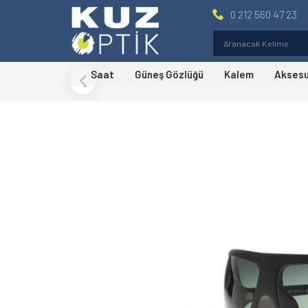
0 212 560 47 23
Saat
Güneş Gözlüğü
Kalem
Akses