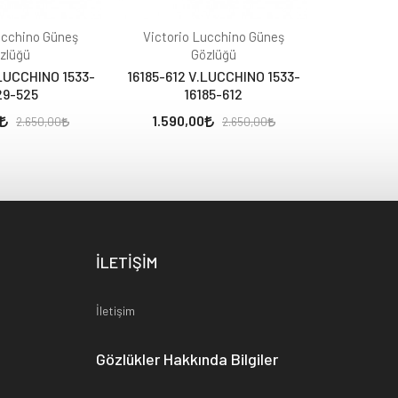
ucchino Güneş
Victorio Lucchino Güneş
Victorio
zlüğü
Gözlüğü
.LUCCHINO 1533-
16185-612 V.LUCCHINO 1533-
16162-112
29-525
16185-612
1
1.590,00
1.590,
2.650,00
2.650,00
İLETİŞİM
İletişim
Gözlükler Hakkında Bilgiler