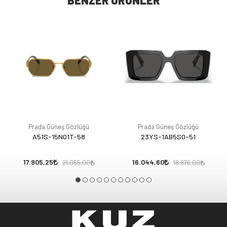
BENZER ÜRÜNLER
Prada Güneş Gözlüğü
Prada Güneş Gözlüğü
A51S-15N01T-58
23YS-1AB5S0-51
17.905,25
16.044,60
21.065,00
18.876,00