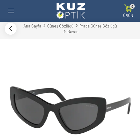
0
ÜRÜN
Ana Sayfa
Güneş Gözlüğü
Prada Güneş Gözlüğü
Bayan