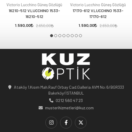
Victorio Lucchino Güneş Gözlüğü
Victorio Lucchino Güneş Gözlüğü
16210-512 V.LUCCHINO 1533-
17170-612 V.LUCCHINO 1533-
16210-512
17170-612
1.590,00
1.590,00
2.650,00
2.650,00
Ataköy 1.Kısım Mah.Rauf Orbay Cad.Galleria AVM No:6/BGR333
Bakırköy/İSTANBUL
0212 560 47 23
musterihizmetleri@kuz.com