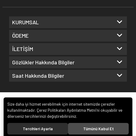
KURUMSAL
ÖDEME
İLETİŞİM
Gözlükler Hakkında Bilgiler
Saat Hakkında Bilgiler
Size daha iyi hizmet verebilmek için internet sitemizde çerezler
kullanılmaktadır. Çerez Politikaları Aydınlatma Metni’ni okuyabilir ve
dilerseniz tercihlerinizi değiştirebilirsiniz.
© 2022
Kuz Optik ve Saat San. ve Tic. Ltd. Şti.
. Tüm hakları saklıdır.
Tercihleri Ayarla
Tümünü Kabul Et