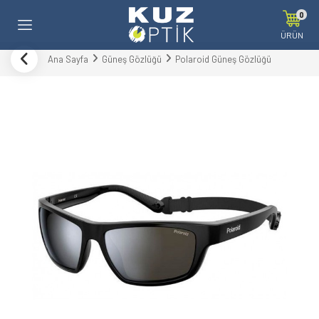
0
ÜRÜN
Ana Sayfa
Güneş Gözlüğü
Polaroid Güneş Gözlüğü