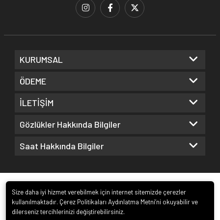
KURUMSAL
ÖDEME
İLETİŞİM
Gözlükler Hakkında Bilgiler
Saat Hakkında Bilgiler
Size daha iyi hizmet verebilmek için internet sitemizde çerezler
kullanılmaktadır. Çerez Politikaları Aydınlatma Metni’ni okuyabilir ve
dilerseniz tercihlerinizi değiştirebilirsiniz.
© 2022
Kuz Optik ve Saat San. ve Tic. Ltd. Şti.
. Tüm hakları saklıdır.