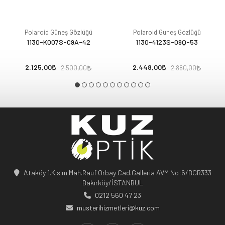
Polaroid Güneş Gözlüğü
Polaroid Güneş Gözlüğü
1130-K007S-C9A-42
1130-4123S-09Q-53
2.125,00
2.448,00
2.500,00
2.880,00
Ataköy 1.Kısım Mah.Rauf Orbay Cad.Galleria AVM No:6/BGR333
Bakırköy/İSTANBUL
0212 560 47 23
musterihizmetleri@kuz.com