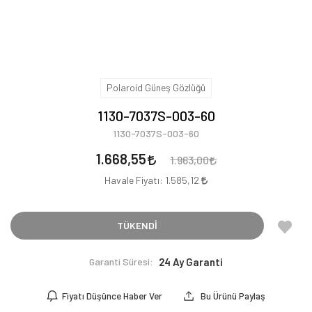
Polaroid Güneş Gözlüğü
1130-7037S-003-60
1130-7037S-003-60
1.668,55
1.963,00
Havale Fiyatı:
1.585,12
TÜKENDİ
Garanti Süresi:
24 Ay Garanti
Fiyatı Düşünce Haber Ver
Bu Ürünü Paylaş