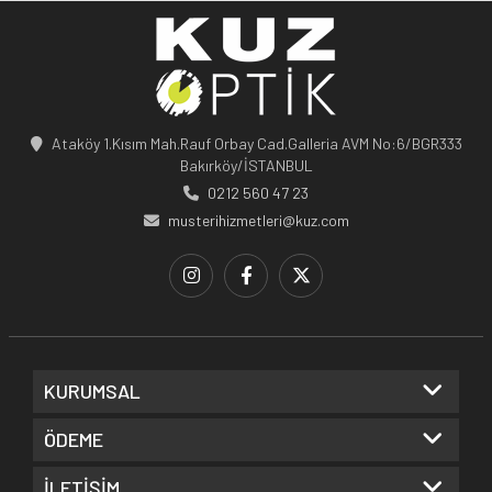
Ataköy 1.Kısım Mah.Rauf Orbay Cad.Galleria AVM No:6/BGR333
Bakırköy/İSTANBUL
0212 560 47 23
musterihizmetleri@kuz.com
KURUMSAL
ÖDEME
İLETİŞİM