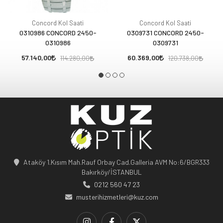
Concord Kol Saati
Concord Kol Saati
0310986 CONCORD 2450-
0309731 CONCORD 2450-
0310986
0309731
57.140,00
60.369,00
114.280,00
120.738,00
Ataköy 1.Kısım Mah.Rauf Orbay Cad.Galleria AVM No:6/BGR333
Bakırköy/İSTANBUL
0212 560 47 23
musterihizmetleri@kuz.com