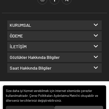
KURUMSAL
ÖDEME
İLETİŞİM
Gözlükler Hakkında Bilgiler
Saat Hakkında Bilgiler
Size daha iyi hizmet verebilmek için internet sitemizde çerezler
kullanılmaktadır. Çerez Politikaları Aydınlatma Metni’ni okuyabilir ve
dilerseniz tercihlerinizi değiştirebilirsiniz.
© 2022
Kuz Optik ve Saat San. ve Tic. Ltd. Şti.
. Tüm hakları saklıdır.