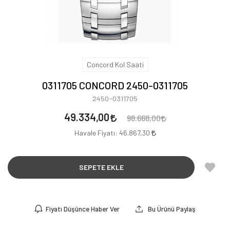
Concord Kol Saati
0311705 CONCORD 2450-0311705
2450-0311705
49.334,00
98.668,00
Havale Fiyatı:
46.867,30
SEPETE EKLE
Fiyatı Düşünce Haber Ver
Bu Ürünü Paylaş