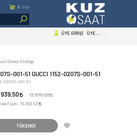
0
ürün
ÜYE GİRİŞİ ÜYE OL
ucci Güneş Gözlüğü
07S-001-51 GUCCI 1152-0207S-001-51
52-0207S-001-51
.939,50
12.870,00
ale Fiyatı:
10.392,53
TÜKENDİ