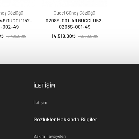
neş Gözlüğü
Gucci Güneş Gözlüğü
Gucci 
49 GUCCI 1152-
0208S-001-49 GUCCI 1152-
0178S-00
-002-49
0208S-001-49
017
14.518,00
10.939
15.465,00
17.080,00
İLETİŞİM
İletişim
Gözlükler Hakkında Bilgiler
Bakım Tavsiyeleri