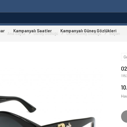
uar
Kampanyalı Saatler
Kampanyalı Güneş Gözlükleri
Ana Sayfa
Güneş Gözlüğü
Gucci Güneş Gözlüğü
Bayan
G
02
11
10
Hav