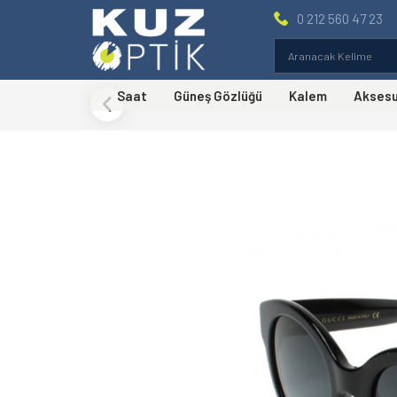
0 212 560 47 23
Saat
Güneş Gözlüğü
Kalem
Akses