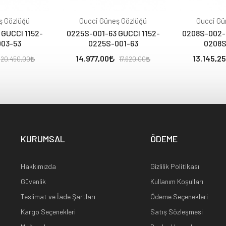
ş Gözlüğü
Gucci Güneş Gözlüğü
Gucci Gü
GUCCI 1152-
0225S-001-63 GUCCI 1152-
0208S-002-
003-53
0225S-001-63
0208S
14.977,00
13.145,25
20.450,00
17.620,00
KURUMSAL
ÖDEME
Hakkımızda
Gizlilik Politikası
Güvenlik
Kullanım Koşulları
Teslimat ve İade Şartları
Ödeme Seçenekleri
Kargo Seçenekleri
Satış Sözleşmesi