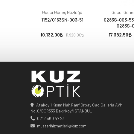
Gucci Güneş Gözlüğü
Gucci Güne
1152/0163SN-003-51
0283S-003-53 
0283S-
10.132,00
17.382,50
11.920,00
Ataköy 1.Kısım Mah.Rauf Orbay Cad.Galleria AVM
No:6/BGR333 Bakırköy/İSTANBUL
0212 560 47 23
musterihizmetleri@kuz.com