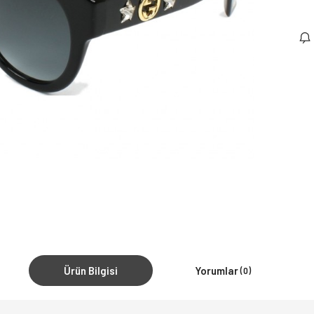
Ürün Bilgisi
Yorumlar
(0)