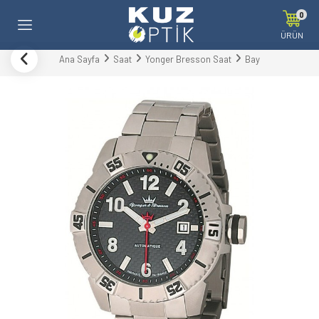
0
ÜRÜN
Ana Sayfa
Saat
Yonger Bresson Saat
Bay