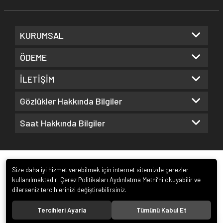
KURUMSAL
ÖDEME
İLETİŞİM
Gözlükler Hakkında Bilgiler
Saat Hakkında Bilgiler
Size daha iyi hizmet verebilmek için internet sitemizde çerezler
kullanılmaktadır. Çerez Politikaları Aydınlatma Metni’ni okuyabilir ve
dilerseniz tercihlerinizi değiştirebilirsiniz.
© 2022
Kuz Optik ve Saat San. ve Tic. Ltd. Şti.
. Tüm hakları saklıdır.
Tercihleri Ayarla
Tümünü Kabul Et