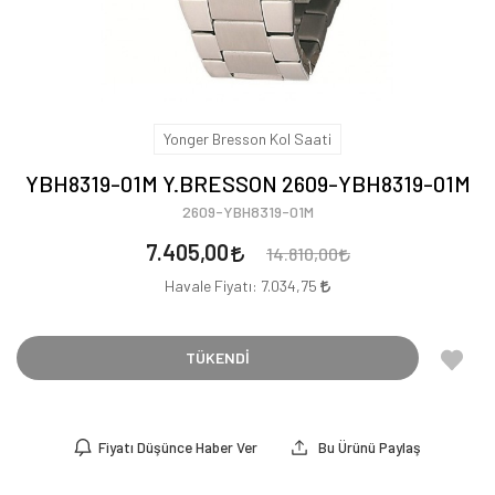
Yonger Bresson Kol Saati
YBH8319-01M Y.BRESSON 2609-YBH8319-01M
2609-YBH8319-01M
7.405,00
14.810,00
Havale Fiyatı:
7.034,75
TÜKENDİ
Fiyatı Düşünce Haber Ver
Bu Ürünü Paylaş