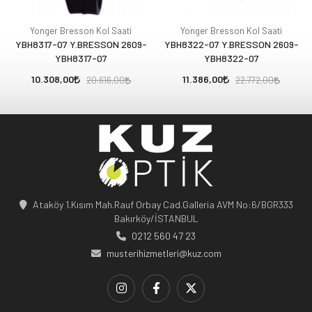
Yonger Bresson Kol Saati
Yonger Bresson Kol Saati
YBH8317-07 Y.BRESSON 2609-
YBH8322-07 Y.BRESSON 2609-
YBH8317-07
YBH8322-07
10.308,00
11.386,00
20.616,00
22.772,00
Ataköy 1.Kısım Mah.Rauf Orbay Cad.Galleria AVM No:6/BGR333
Bakırköy/İSTANBUL
0212 560 47 23
musterihizmetleri@kuz.com