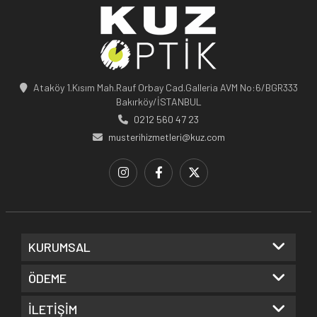
Ataköy 1.Kısım Mah.Rauf Orbay Cad.Galleria AVM No:6/BGR333
Bakırköy/İSTANBUL
0212 560 47 23
musterihizmetleri@kuz.com
KURUMSAL
ÖDEME
İLETİŞİM