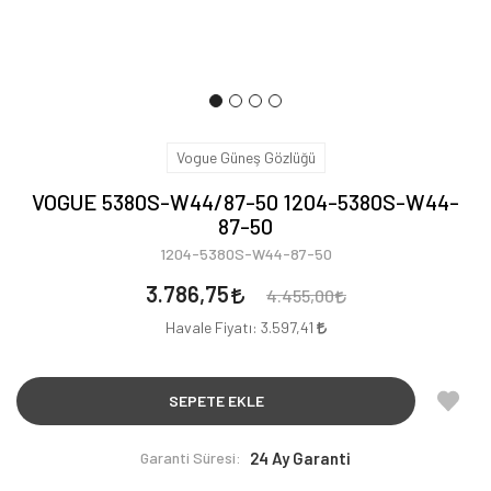
Vogue Güneş Gözlüğü
VOGUE 5380S-W44/87-50 1204-5380S-W44-
87-50
1204-5380S-W44-87-50
3.786,75
4.455,00
Havale Fiyatı:
3.597,41
SEPETE EKLE
Garanti Süresi:
24 Ay Garanti