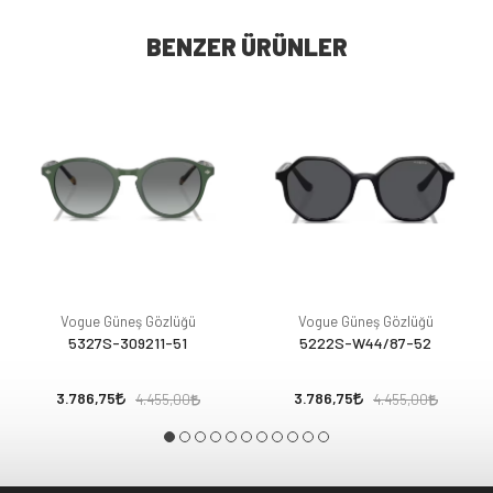
BENZER ÜRÜNLER
Vogue Güneş Gözlüğü
Vogue Güneş Gözlüğü
5327S-309211-51
5222S-W44/87-52
3.786,75
3.786,75
4.455,00
4.455,00