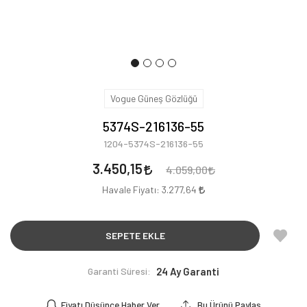
Vogue Güneş Gözlüğü
5374S-216136-55
1204-5374S-216136-55
3.450,15
4.059,00
Havale Fiyatı:
3.277,64
SEPETE EKLE
Garanti Süresi:
24 Ay Garanti
Fiyatı Düşünce Haber Ver
Bu Ürünü Paylaş