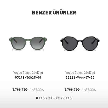
BENZER ÜRÜNLER
Vogue Güneş Gözlüğü
Vogue Güneş Gözlüğü
5327S-309211-51
5222S-W44/87-52
3.786,75
3.786,75
4.455,00
4.455,00