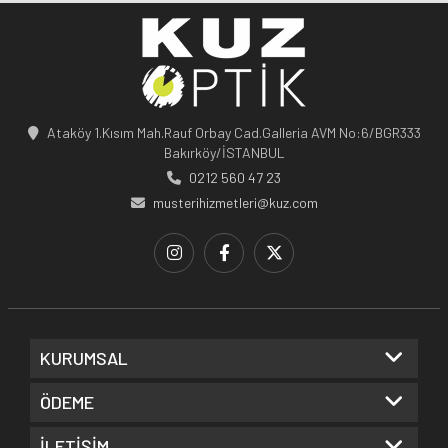
Ataköy 1.Kısım Mah.Rauf Orbay Cad.Galleria AVM No:6/BGR333
Bakırköy/İSTANBUL
0212 560 47 23
musterihizmetleri@kuz.com
KURUMSAL
ÖDEME
İLETİŞİM