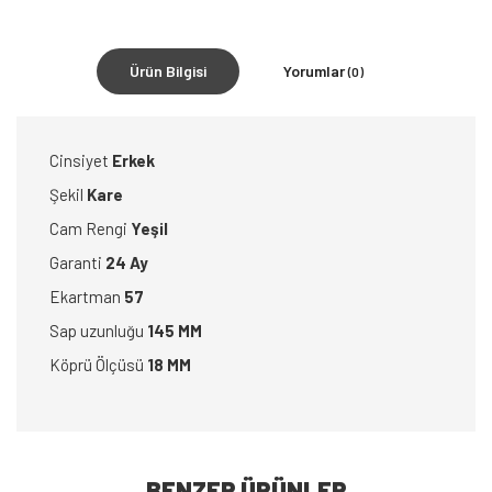
Ürün Bilgisi
Yorumlar
(0)
Cinsiyet
Erkek
Şekil
Kare
Cam Rengi
Yeşil
Garanti
24 Ay
Ekartman
57
Sap uzunluğu
145 MM
Köprü Ölçüsü
18 MM
BENZER ÜRÜNLER