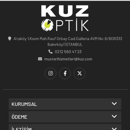
Ataköy 1.Kısım Mah.Rauf Orbay Cad.Galleria AVM No:6/BGR333
Bakırköy/İSTANBUL
0212 560 47 23
musterihizmetleri@kuz.com
KURUMSAL
ÖDEME
İLETİŞİM