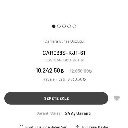
Carrera Güneş Gözlüğü
CAR038S-KJ1-61
1335-CAR038S-KJ1-61
10.242,50
12.050,00
Havale Fiyatı:
9.730,38
SEPETE EKLE
Garanti Süresi:
24 Ay Garanti
Fiyatı Düşünce Haber Ver
Bu Ürünü Paylaş