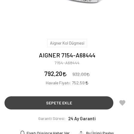
Aigner Kol Dügmesi
AIGNER 7154-A68444
7154-A68444
792,20
932,00
Havale Fiyatı:
752,59
SEPETE EKLE
Garanti Süresi:
24 Ay Garanti
Fiyatı Düşünce Haber Ver
Bu Ürünü Paylaş