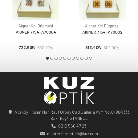
Aigner Kol Dügmesi
Aigner Kol Dügmesi
AIGNER 7154-A78004
AIGNER 7154-A78002
722,50
513,40
850,00
604,00
Ataköy 1.Kısım Mah.Rauf Orbay Cad.Galleria AVM No:6/BGR333
Bakırköy/İSTANBUL
0212 560 47 23
musterihizmetleri@kuz.com