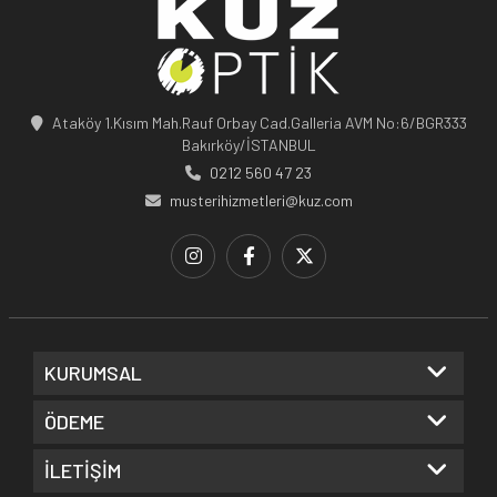
Ataköy 1.Kısım Mah.Rauf Orbay Cad.Galleria AVM No:6/BGR333
Bakırköy/İSTANBUL
0212 560 47 23
musterihizmetleri@kuz.com
KURUMSAL
ÖDEME
İLETİŞİM