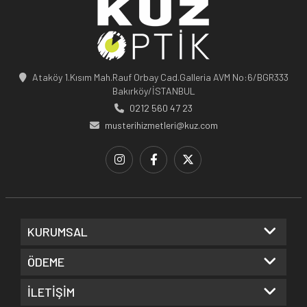
Ataköy 1.Kısım Mah.Rauf Orbay Cad.Galleria AVM No:6/BGR333
Bakırköy/İSTANBUL
0212 560 47 23
musterihizmetleri@kuz.com
KURUMSAL
ÖDEME
İLETİŞİM