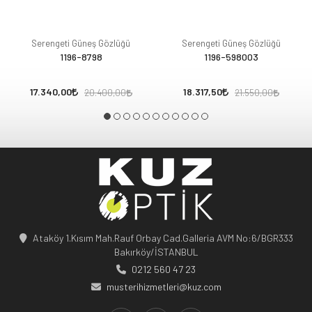
Serengeti Güneş Gözlüğü
Serengeti Güneş Gözlüğü
1196-8798
1196-598003
17.340,00
18.317,50
20.400,00
21.550,00
Ataköy 1.Kısım Mah.Rauf Orbay Cad.Galleria AVM No:6/BGR333
Bakırköy/İSTANBUL
0212 560 47 23
musterihizmetleri@kuz.com