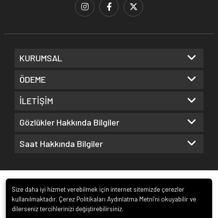
KURUMSAL
ÖDEME
İLETİŞİM
Gözlükler Hakkında Bilgiler
Saat Hakkında Bilgiler
Size daha iyi hizmet verebilmek için internet sitemizde çerezler
kullanılmaktadır. Çerez Politikaları Aydınlatma Metni’ni okuyabilir ve
dilerseniz tercihlerinizi değiştirebilirsiniz.
© 2022
Kuz Optik ve Saat San. ve Tic. Ltd. Şti.
. Tüm hakları saklıdır.