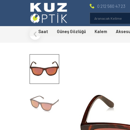
0 212 560 47 23
Saat
Güneş Gözlüğü
Kalem
Akses