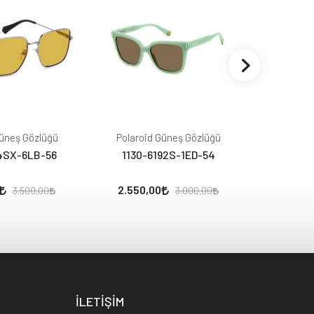
Güneş Gözlüğü
Polaroid Güneş Gözlüğü
Polaroi
4SX-6LB-56
1130-6192S-1ED-54
1130-
2.550,00
2.975,
3.500,00
3.000,00
İLETİŞİM