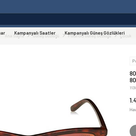
uar
Kampanyalı Saatler
Kampanyalı Güneş Gözlükleri
Ana Sayfa
Güneş Gözlüğü
Polaroid Güneş Gözlüğü
Çocuk
P
8
8
11
1.
Hav