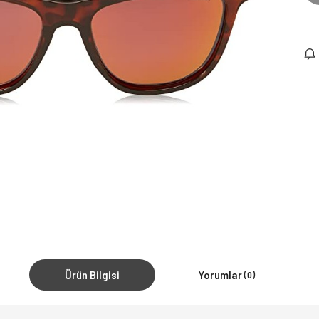
Ürün Bilgisi
Yorumlar
(0)