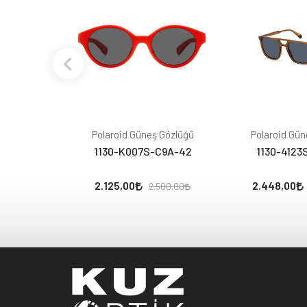
Polaroid Güneş Gözlüğü
Polaroid Gün
1130-K007S-C9A-42
1130-4123
2.125,00
2.448,00
2.500,00