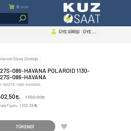
0
ürün
ÜYE GİRİŞİ ÜYE OL
olaroid Güneş Gözlüğü
027S-086-HAVANA POLAROID 1130-
027S-086-HAVANA
30-8027S-086-HAVANA
402,50
1.650,00
ale Fiyatı:
1.332,38
TÜKENDİ