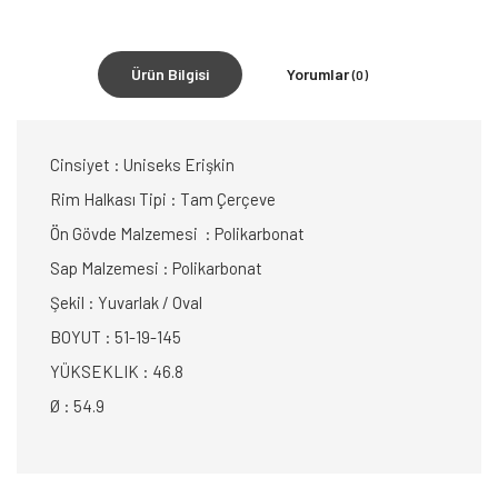
Ürün Bilgisi
Yorumlar
(0)
Cinsiyet : Uniseks Erişkin
Rim Halkası Tipi : Tam Çerçeve
Ön Gövde Malzemesi : Polikarbonat
Sap Malzemesi : Polikarbonat
Şekil : Yuvarlak / Oval
BOYUT : 51-19-145
YÜKSEKLIK : 46.8
Ø : 54.9