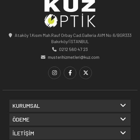
Ataköy 1.Kısım Mah.Rauf Orbay Cad.Galleria AVM No:6/BGR333
Bakırköy/İSTANBUL
0212 560 47 23
musterihizmetleri@kuz.com
KURUMSAL
ÖDEME
İLETİŞİM