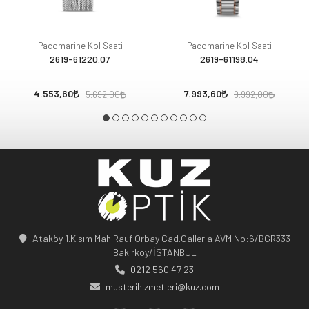
Pacomarine Kol Saati
Pacomarine Kol Saati
2619-61220.07
2619-61198.04
4.553,60
7.993,60
5.692,00
9.992,00
Ataköy 1.Kısım Mah.Rauf Orbay Cad.Galleria AVM No:6/BGR333
Bakırköy/İSTANBUL
0212 560 47 23
musterihizmetleri@kuz.com