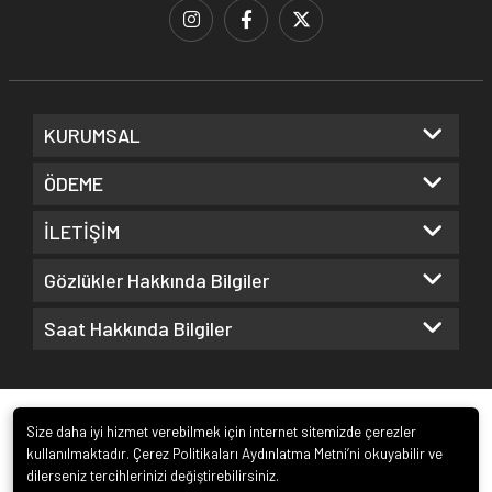
KURUMSAL
ÖDEME
İLETİŞİM
Gözlükler Hakkında Bilgiler
Saat Hakkında Bilgiler
Size daha iyi hizmet verebilmek için internet sitemizde çerezler
kullanılmaktadır. Çerez Politikaları Aydınlatma Metni’ni okuyabilir ve
dilerseniz tercihlerinizi değiştirebilirsiniz.
© 2022
Kuz Optik ve Saat San. ve Tic. Ltd. Şti.
. Tüm hakları saklıdır.