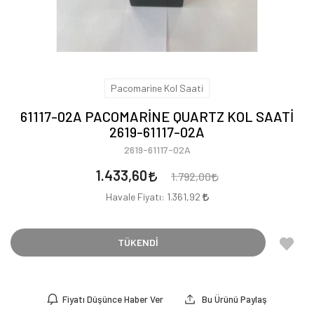
Pacomarine Kol Saati
61117-02A PACOMARİNE QUARTZ KOL SAATİ
2619-61117-02A
2619-61117-02A
1.433,60
1.792,00
Havale Fiyatı:
1.361,92
TÜKENDİ
Fiyatı Düşünce Haber Ver
Bu Ürünü Paylaş