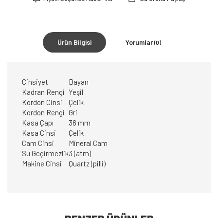
Ürün Bilgisi
Yorumlar
(0)
Cinsiyet
Bayan
Kadran Rengi
Yeşil
Kordon Cinsi
Çelik
Kordon Rengi
Gri
Kasa Çapı
36 mm
Kasa Cinsi
Çelik
Cam Cinsi
Mineral Cam
Su Geçirmezlik
3 (atm)
Makine Cinsi
Quartz (pilli)