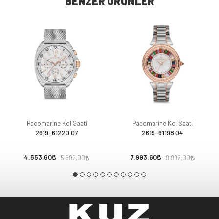
BENZER ÜRÜNLER
Pacomarine Kol Saati
Pacomarine Kol Saati
2619-61220.07
2619-61198.04
4.553,60
7.993,60
5.692,00
9.992,00