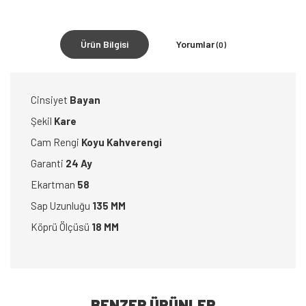
Ürün Bilgisi
Yorumlar
(0)
Cinsiyet
Bayan
Şekil
Kare
Cam Rengi
Koyu Kahverengi
Garanti
24 Ay
Ekartman
58
Sap Uzunluğu
135 MM
Köprü Ölçüsü
18 MM
BENZER ÜRÜNLER