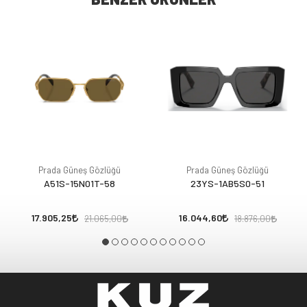
Prada Güneş Gözlüğü
Prada Güneş Gözlüğü
A51S-15N01T-58
23YS-1AB5S0-51
17.905,25
16.044,60
21.065,00
18.876,00