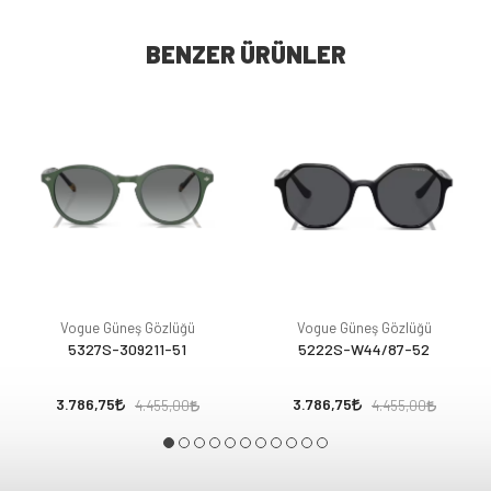
BENZER ÜRÜNLER
Vogue Güneş Gözlüğü
Vogue Güneş Gözlüğü
5327S-309211-51
5222S-W44/87-52
3.786,75
3.786,75
4.455,00
4.455,00