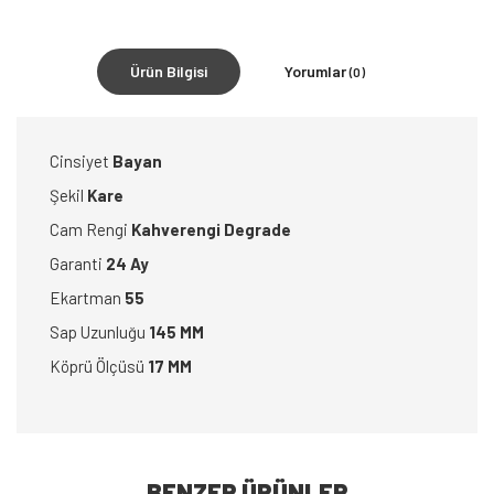
Ürün Bilgisi
Yorumlar
(0)
Cinsiyet
Bayan
Şekil
Kare
Cam Rengi
Kahverengi Degrade
Garanti
24 Ay
Ekartman
55
Sap Uzunluğu
145 MM
Köprü Ölçüsü
17 MM
BENZER ÜRÜNLER