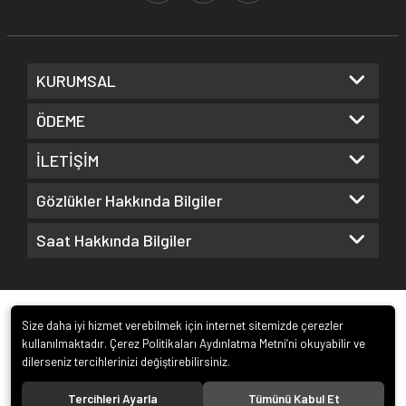
KURUMSAL
ÖDEME
İLETİŞİM
Gözlükler Hakkında Bilgiler
Saat Hakkında Bilgiler
Size daha iyi hizmet verebilmek için internet sitemizde çerezler
kullanılmaktadır. Çerez Politikaları Aydınlatma Metni’ni okuyabilir ve
dilerseniz tercihlerinizi değiştirebilirsiniz.
© 2022
Kuz Optik ve Saat San. ve Tic. Ltd. Şti.
. Tüm hakları saklıdır.
Tercihleri Ayarla
Tümünü Kabul Et