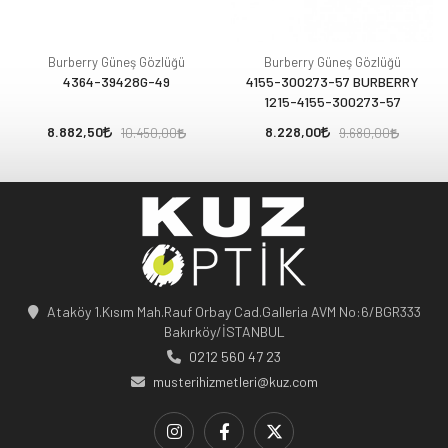
Burberry Güneş Gözlüğü
Burberry Güneş Gözlüğü
4364-39428G-49
4155-300273-57 BURBERRY
1215-4155-300273-57
8.882,50
8.228,00
10.450,00
9.680,00
Ataköy 1.Kısım Mah.Rauf Orbay Cad.Galleria AVM No:6/BGR333
Bakırköy/İSTANBUL
0212 560 47 23
musterihizmetleri@kuz.com