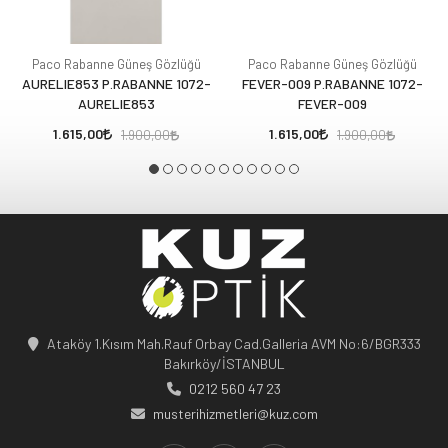
Paco Rabanne Güneş Gözlüğü
Paco Rabanne Güneş Gözlüğü
AURELIE853 P.RABANNE 1072-
FEVER-009 P.RABANNE 1072-
AURELIE853
FEVER-009
1.615,00
1.615,00
1.900,00
1.900,00
Ataköy 1.Kısım Mah.Rauf Orbay Cad.Galleria AVM No:6/BGR333
Bakırköy/İSTANBUL
0212 560 47 23
musterihizmetleri@kuz.com