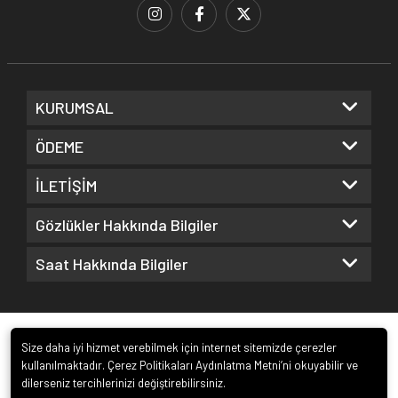
KURUMSAL
ÖDEME
İLETİŞİM
Gözlükler Hakkında Bilgiler
Saat Hakkında Bilgiler
Size daha iyi hizmet verebilmek için internet sitemizde çerezler
kullanılmaktadır. Çerez Politikaları Aydınlatma Metni’ni okuyabilir ve
dilerseniz tercihlerinizi değiştirebilirsiniz.
© 2022
Kuz Optik ve Saat San. ve Tic. Ltd. Şti.
. Tüm hakları saklıdır.