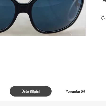
Ürün Bilgisi
Yorumlar
(0)