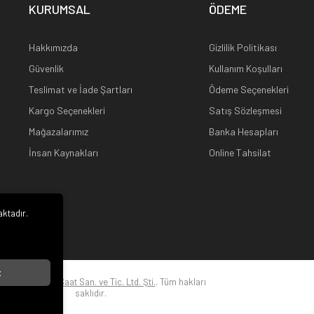
KURUMSAL
ÖDEME
Hakkımızda
Gizlilik Politikası
Güvenlik
Kullanım Koşulları
Teslimat ve İade Şartları
Ödeme Seçenekleri
Kargo Seçenekleri
Satış Sözleşmesi
Mağazalarımız
Banka Hesapları
İnsan Kaynakları
Online Tahsilat
aktadır.
i
t
22
Kuz Optik ve Saat San. ve Tic. Ltd. Şti.
. Tüm hakları
saklıdır.