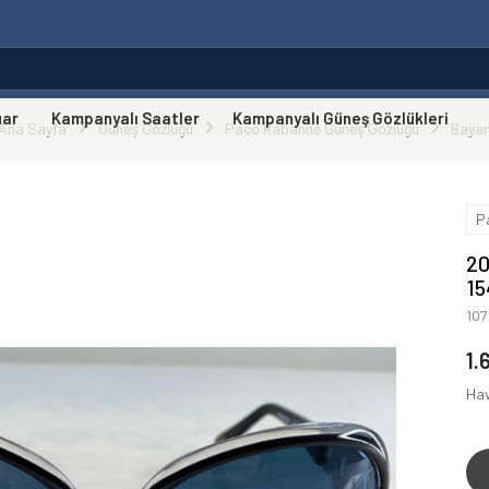
uar
Kampanyalı Saatler
Kampanyalı Güneş Gözlükleri
Ana Sayfa
Güneş Gözlüğü
Paco Rabanne Güneş Gözlüğü
Baya
P
20
15
10
1.
Hav