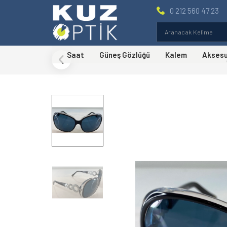
0 212 560 47 23
Saat
Güneş Gözlüğü
Kalem
Akses