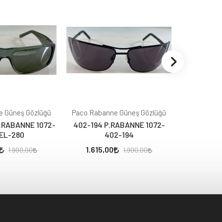
e Güneş Gözlüğü
Paco Rabanne Güneş Gözlüğü
Paco Raba
.RABANNE 1072-
402-194 P.RABANNE 1072-
385-502 
EL-280
402-194
1.615,00
1.615,
1.900,00
1.900,00