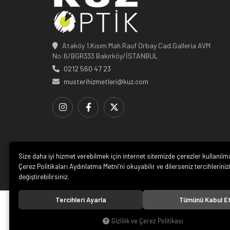
Ataköy 1.Kısım Mah.Rauf Orbay Cad.Galleria AVM
No:6/BGR333 Bakırköy/İSTANBUL
0212 560 47 23
musterihizmetleri@kuz.com
Size daha iyi hizmet verebilmek için internet sitemizde çerezler kullanılm
Çerez Politikaları Aydınlatma Metni’ni okuyabilir ve dilerseniz tercihleriniz
değiştirebilirsiniz.
Tercihleri Ayarla
Tümünü Kabul E
© 20
Gizlilik ve Çerez Politikası