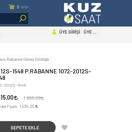
0
ürün
ÜYE GİRİŞİ ÜYE OL
n
aco Rabanne Güneş Gözlüğü
12S-1548 P.RABANNE 1072-2012S-
48
72-2012S-1548
615,00
1.900,00
ale Fiyatı:
1.534,25
SEPETE EKLE