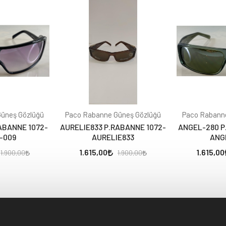
üneş Gözlüğü
Paco Rabanne Güneş Gözlüğü
Paco Rabann
ABANNE 1072-
AURELIE833 P.RABANNE 1072-
ANGEL-280 P
-009
AURELIE833
ANG
1.615,00
1.615,00
1.900,00
1.900,00