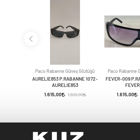
Paco Rabanne Güneş Gözlüğü
Paco Rabanne G
AURELIE853 P.RABANNE 1072-
FEVER-009 P.R
AURELIE853
FEVER
1.615,00
1.615,00
1.900,00