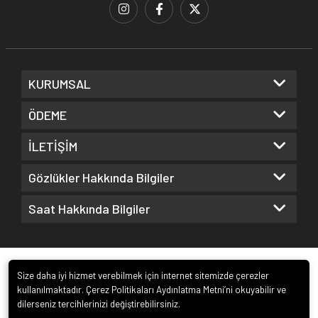
KURUMSAL
ÖDEME
İLETİŞİM
Gözlükler Hakkında Bilgiler
Saat Hakkında Bilgiler
Size daha iyi hizmet verebilmek için internet sitemizde çerezler
kullanılmaktadır. Çerez Politikaları Aydınlatma Metni’ni okuyabilir ve
dilerseniz tercihlerinizi değiştirebilirsiniz.
© 2022
Kuz Optik ve Saat San. ve Tic. Ltd. Şti.
. Tüm hakları saklıdır.