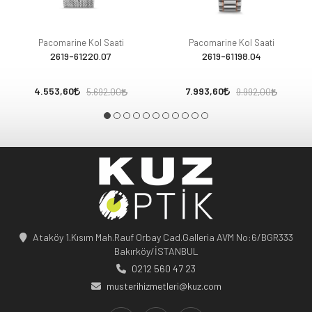
Pacomarine Kol Saati
Pacomarine Kol Saati
2619-61220.07
2619-61198.04
4.553,60
7.993,60
5.692,00
9.992,00
Ataköy 1.Kısım Mah.Rauf Orbay Cad.Galleria AVM No:6/BGR333
Bakırköy/İSTANBUL
0212 560 47 23
musterihizmetleri@kuz.com