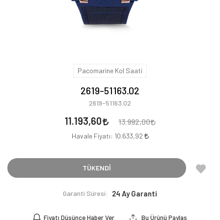
Pacomarine Kol Saati
2619-51163.02
2619-51163.02
11.193,60
13.992,00
Havale Fiyatı:
10.633,92
TÜKENDİ
Garanti Süresi:
24 Ay Garanti
Fiyatı Düşünce Haber Ver
Bu Ürünü Paylaş