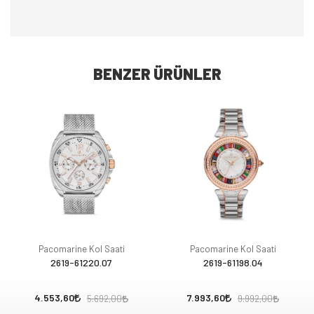
BENZER ÜRÜNLER
Pacomarine Kol Saati
Pacomarine Kol Saati
2619-61220.07
2619-61198.04
4.553,60
7.993,60
5.692,00
9.992,00