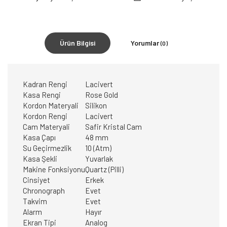
Ürün Bilgisi
Yorumlar
(0)
Kadran Rengi
Lacivert
Kasa Rengi
Rose Gold
Kordon Materyali
Silikon
Kordon Rengi
Lacivert
Cam Materyali
Safir Kristal Cam
Kasa Çapı
48 mm
Su Geçirmezlik
10 (Atm)
Kasa Şekli
Yuvarlak
Makine Fonksiyonu
Quartz (Pilli)
Cinsiyet
Erkek
Chronograph
Evet
Takvim
Evet
Alarm
Hayır
Ekran Tipi
Analog