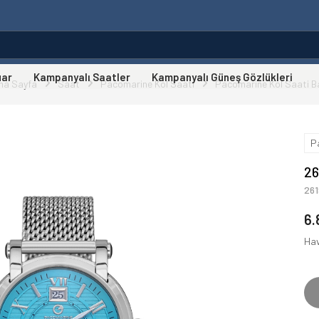
uar
Kampanyalı Saatler
Kampanyalı Güneş Gözlükleri
na Sayfa
Saat
Pacomarine Kol Saati
Pacomarine Kol Saati B
P
26
261
6.
Hav