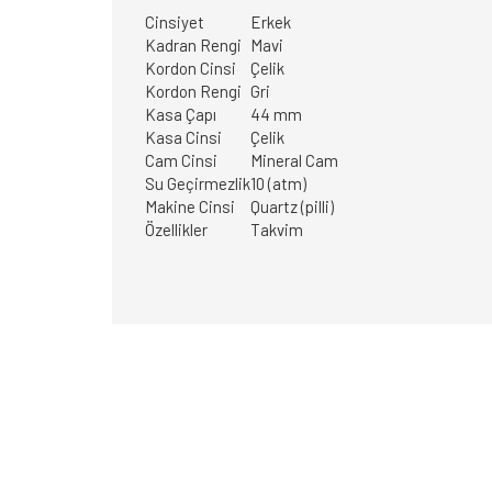
Cinsiyet
Erkek
Kadran Rengi
Mavi
Kordon Cinsi
Çelik
Kordon Rengi
Gri
Kasa Çapı
44 mm
Kasa Cinsi
Çelik
Cam Cinsi
Mineral Cam
Su Geçirmezlik
10 (atm)
Makine Cinsi
Quartz (pilli)
Özellikler
Takvim