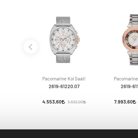
Pacomarine Kol Saati
Pacomarine 
2619-61220.07
2619-61
4.553,60
7.993,60
5.692,00