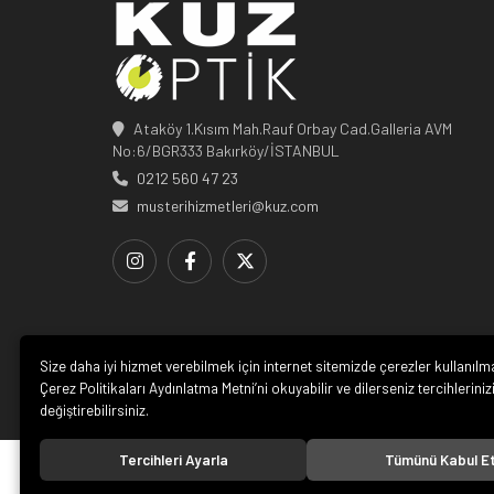
Ataköy 1.Kısım Mah.Rauf Orbay Cad.Galleria AVM
No:6/BGR333 Bakırköy/İSTANBUL
0212 560 47 23
musterihizmetleri@kuz.com
Size daha iyi hizmet verebilmek için internet sitemizde çerezler kullanılm
Çerez Politikaları Aydınlatma Metni’ni okuyabilir ve dilerseniz tercihleriniz
değiştirebilirsiniz.
Tercihleri Ayarla
Tümünü Kabul E
© 20