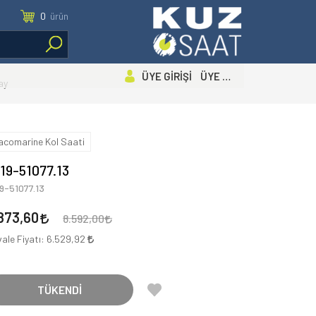
0
ürün
ÜYE GİRİŞİ ÜYE OL
ay
acomarine Kol Saati
19-51077.13
9-51077.13
873,60
8.592,00
ale Fiyatı:
6.529,92
TÜKENDİ