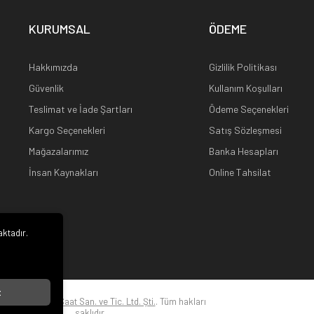
KURUMSAL
ÖDEME
Hakkımızda
Gizlilik Politikası
Güvenlik
Kullanım Koşulları
Teslimat ve İade Şartları
Ödeme Seçenekleri
Kargo Seçenekleri
Satış Sözleşmesi
Mağazalarımız
Banka Hesapları
İnsan Kaynakları
Online Tahsilat
aktadır.
i
t
22
Kuz Optik ve Saat San. ve Tic. Ltd. Şti.
. Tüm hakları
saklıdır.