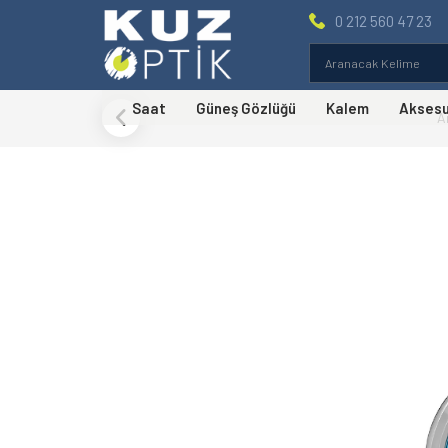
0 212 560 47 23
Saat
Güneş Gözlüğü
Kalem
Akses
A