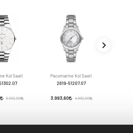
ne Kol Saati
Pacomarine Kol Saati
Pacoma
51302.07
2619-51207.07
261
3.993,60
3.993,
6.992,00
4.992,00