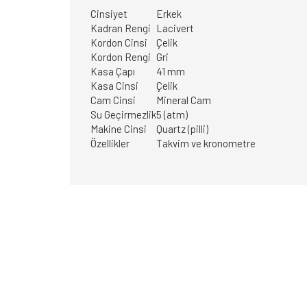
Cinsiyet
Erkek
Kadran Rengi
Lacivert
Kordon Cinsi
Çelik
Kordon Rengi
Gri
Kasa Çapı
41 mm
Kasa Cinsi
Çelik
Cam Cinsi
Mineral Cam
Su Geçirmezlik
5 (atm)
Makine Cinsi
Quartz (pilli)
Özellikler
Takvim ve kronometre