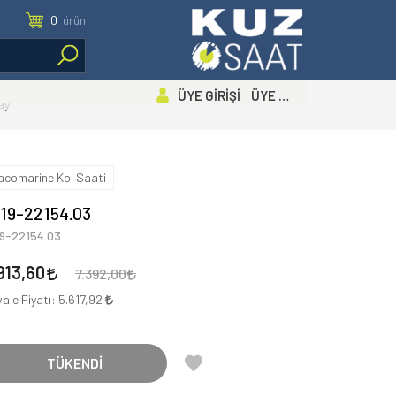
0
ürün
ÜYE GİRİŞİ ÜYE OL
ay
acomarine Kol Saati
19-22154.03
19-22154.03
913,60
7.392,00
ale Fiyatı:
5.617,92
TÜKENDİ