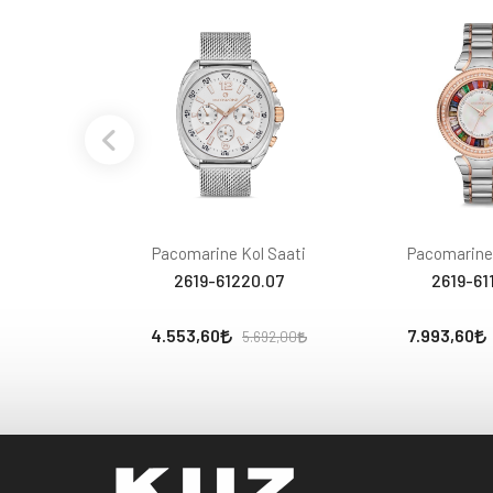
Pacomarine Kol Saati
Pacomarine 
2619-61220.07
2619-61
4.553,60
7.993,60
5.692,00