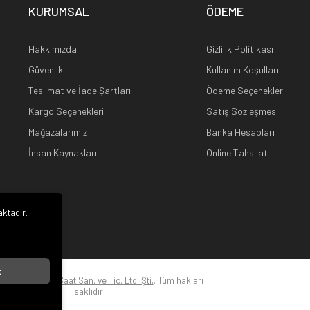
KURUMSAL
ÖDEME
Hakkımızda
Gizlilik Politikası
Güvenlik
Kullanım Koşulları
Teslimat ve İade Şartları
Ödeme Seçenekleri
Kargo Seçenekleri
Satış Sözleşmesi
Mağazalarımız
Banka Hesapları
İnsan Kaynakları
Online Tahsilat
aktadır.
i
t
22
Kuz Optik ve Saat San. ve Tic. Ltd. Şti.
. Tüm hakları
saklıdır.