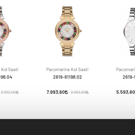
Kol Saati
Pacomarine Kol Saati
Pacomari
198.04
2619-61198.02
2619-
7.993,60
5.593,60
9.992,00
9.992,00