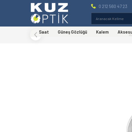
0 212 560 47 23
Saat
Güneş Gözlüğü
Kalem
Akses
A