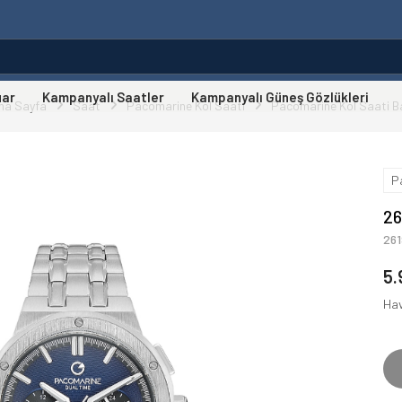
uar
Kampanyalı Saatler
Kampanyalı Güneş Gözlükleri
na Sayfa
Saat
Pacomarine Kol Saati
Pacomarine Kol Saati B
P
26
26
5.
Hav