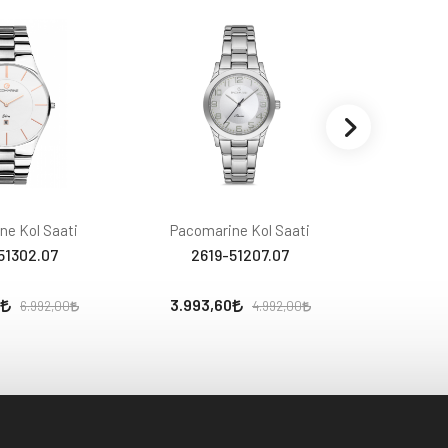
ne Kol Saati
Pacomarine Kol Saati
Pacoma
51302.07
2619-51207.07
261
3.993,60
3.993,
6.992,00
4.992,00