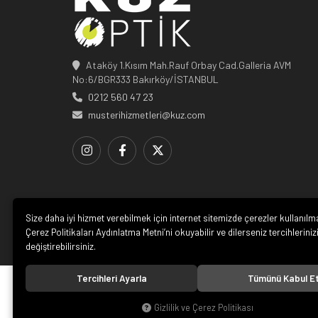
Ataköy 1.Kısım Mah.Rauf Orbay Cad.Galleria AVM
No:6/BGR333 Bakırköy/İSTANBUL
0212 560 47 23
musterihizmetleri@kuz.com
Size daha iyi hizmet verebilmek için internet sitemizde çerezler kullanılm
Çerez Politikaları Aydınlatma Metni’ni okuyabilir ve dilerseniz tercihleriniz
değiştirebilirsiniz.
Tercihleri Ayarla
Tümünü Kabul E
© 20
Gizlilik ve Çerez Politikası