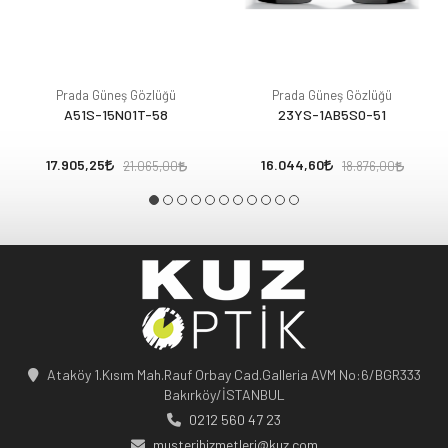
Prada Güneş Gözlüğü
Prada Güneş Gözlüğü
A51S-15N01T-58
23YS-1AB5S0-51
17.905,25
16.044,60
21.065,00
18.876,00
Ataköy 1.Kısım Mah.Rauf Orbay Cad.Galleria AVM No:6/BGR333
Bakırköy/İSTANBUL
0212 560 47 23
musterihizmetleri@kuz.com