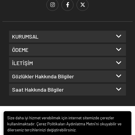
KURUMSAL
ÖDEME
İLETİŞİM
Gözlükler Hakkında Bilgiler
Saat Hakkında Bilgiler
Size daha iyi hizmet verebilmek için internet sitemizde çerezler
kullanılmaktadır. Çerez Politikaları Aydınlatma Metni’ni okuyabilir ve
dilerseniz tercihlerinizi değiştirebilirsiniz.
© 2022
Kuz Optik ve Saat San. ve Tic. Ltd. Şti.
. Tüm hakları saklıdır.