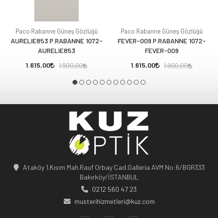
Paco Rabanne Güneş Gözlüğü
Paco Rabanne Güneş Gözlüğü
AURELIE853 P.RABANNE 1072-
FEVER-009 P.RABANNE 1072-
AURELIE853
FEVER-009
1.615,00
1.615,00
1.900,00
1.900,00
Ataköy 1.Kısım Mah.Rauf Orbay Cad.Galleria AVM No:6/BGR333
Bakırköy/İSTANBUL
0212 560 47 23
musterihizmetleri@kuz.com