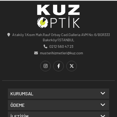
Ataköy 1.Kısım Mah.Rauf Orbay Cad.Galleria AVM No:6/BGR333
Bakırköy/İSTANBUL
0212 560 47 23
musterihizmetleri@kuz.com
KURUMSAL
ÖDEME
İLETİŞİM