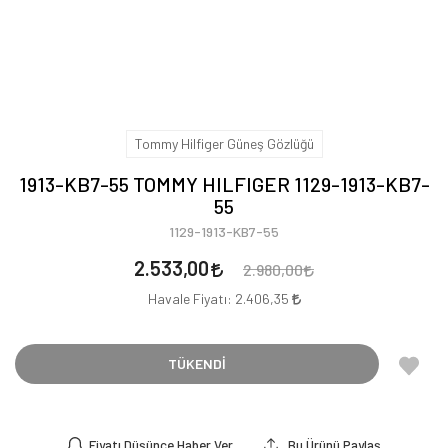
Tommy Hilfiger Güneş Gözlüğü
1913-KB7-55 TOMMY HILFIGER 1129-1913-KB7-
55
1129-1913-KB7-55
2.533,00
2.980,00
Havale Fiyatı:
2.406,35
TÜKENDİ
Fiyatı Düşünce Haber Ver
Bu Ürünü Paylaş