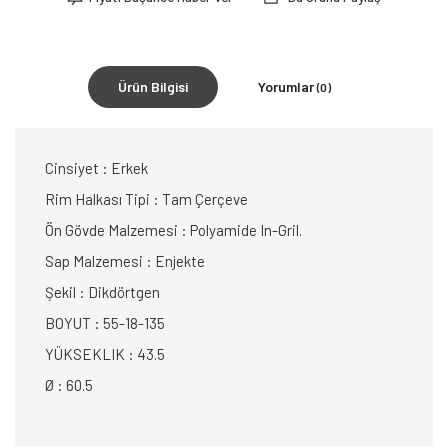
Ürün Bilgisi
Yorumlar
(0)
Cinsiyet : Erkek
Rim Halkası Tipi : Tam Çerçeve
Ön Gövde Malzemesi : Polyamide In-Gril.
Sap Malzemesi : Enjekte
Şekil : Dikdörtgen
BOYUT : 55-18-135
YÜKSEKLIK : 43.5
Ø : 60.5