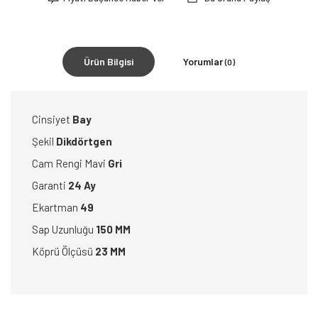
Ürün Bilgisi
Yorumlar
(0)
Cinsiyet
Bay
Şekil
Dikdörtgen
Cam Rengi Mavi
Gri
Garanti
24 Ay
Ekartman
49
Sap Uzunluğu
150 MM
Köprü Ölçüsü
23 MM