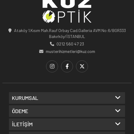
Ataköy 1.Kısım Mah.Rauf Orbay Cad.Galleria AVM No:6/BGR333
Bakırköy/İSTANBUL
0212 560 47 23
musterihizmetleri@kuz.com
KURUMSAL
ÖDEME
İLETİŞİM