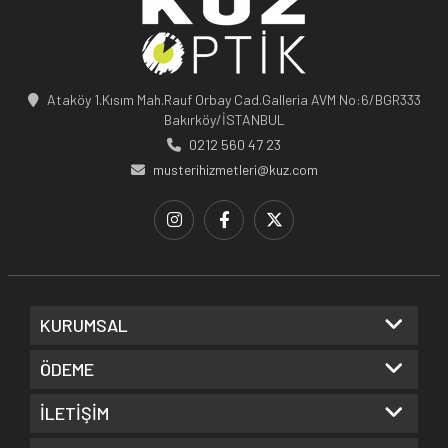
Ataköy 1.Kısım Mah.Rauf Orbay Cad.Galleria AVM No:6/BGR333
Bakırköy/İSTANBUL
0212 560 47 23
musterihizmetleri@kuz.com
KURUMSAL
ÖDEME
İLETİŞİM