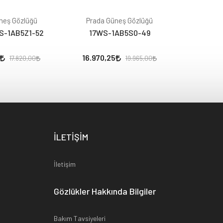
neş Gözlüğü
Prada Güneş Gözlüğü
Prada 
S-1AB5Z1-52
17WS-1AB5S0-49
57WS
16.970,25
19.728
17.820,00
19.965,00
İLETİŞİM
İletişim
Gözlükler Hakkında Bilgiler
Bakım Tavsiyeleri