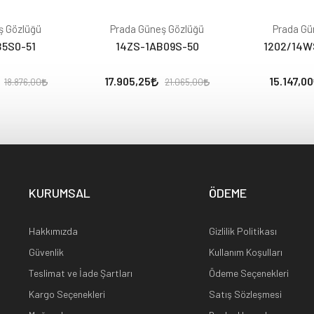
ş Gözlüğü
Prada Güneş Gözlüğü
Prada Gü
B5S0-51
14ZS-1AB09S-50
1202/14W
17.905,25
15.147,00
18.876,00
21.065,00
KURUMSAL
ÖDEME
Hakkımızda
Gizlilik Politikası
Güvenlik
Kullanım Koşulları
Teslimat ve İade Şartları
Ödeme Seçenekleri
Kargo Seçenekleri
Satış Sözleşmesi