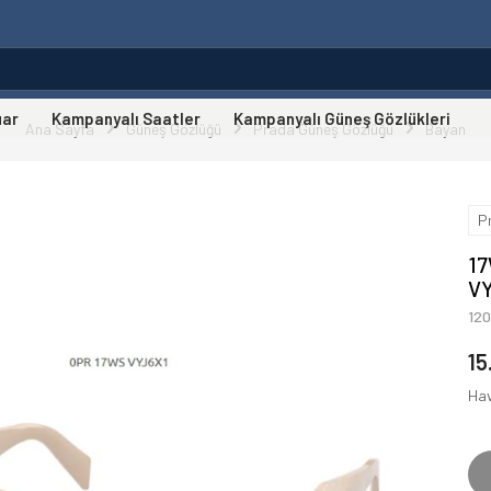
uar
Kampanyalı Saatler
Kampanyalı Güneş Gözlükleri
Ana Sayfa
Güneş Gözlüğü
Prada Güneş Gözlüğü
Bayan
P
1
V
12
15
Hav