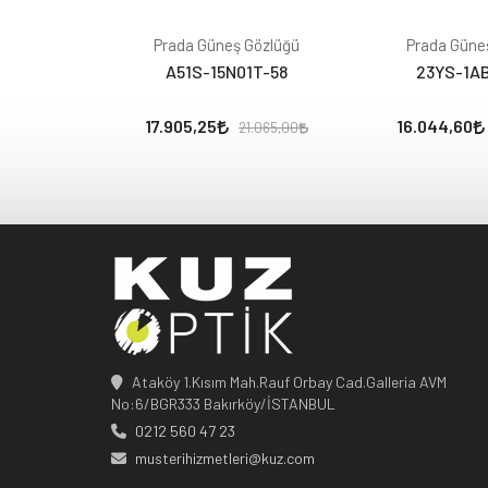
Prada Güneş Gözlüğü
Prada Güne
A51S-15N01T-58
23YS-1A
17.905,25
16.044,60
21.065,00
Ataköy 1.Kısım Mah.Rauf Orbay Cad.Galleria AVM
No:6/BGR333 Bakırköy/İSTANBUL
0212 560 47 23
musterihizmetleri@kuz.com