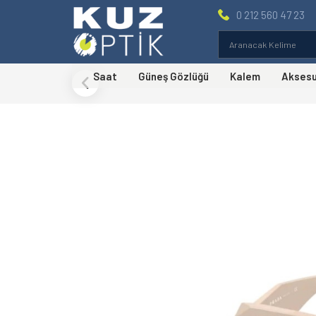
0 212 560 47 23
Saat
Güneş Gözlüğü
Kalem
Akses