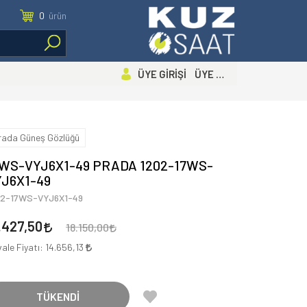
0
ürün
ÜYE GİRİŞİ ÜYE OL
rada Güneş Gözlüğü
7WS-VYJ6X1-49 PRADA 1202-17WS-
YJ6X1-49
02-17WS-VYJ6X1-49
.427,50
18.150,00
ale Fiyatı:
14.656,13
TÜKENDİ