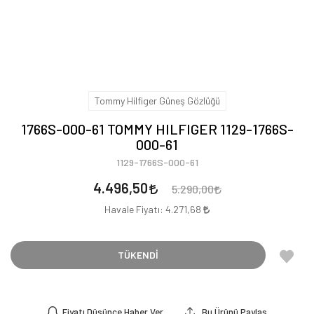
Tommy Hilfiger Güneş Gözlüğü
1766S-000-61 TOMMY HILFIGER 1129-1766S-
000-61
1129-1766S-000-61
4.496,50
5.290,00
Havale Fiyatı:
4.271,68
TÜKENDİ
Fiyatı Düşünce Haber Ver
Bu Ürünü Paylaş