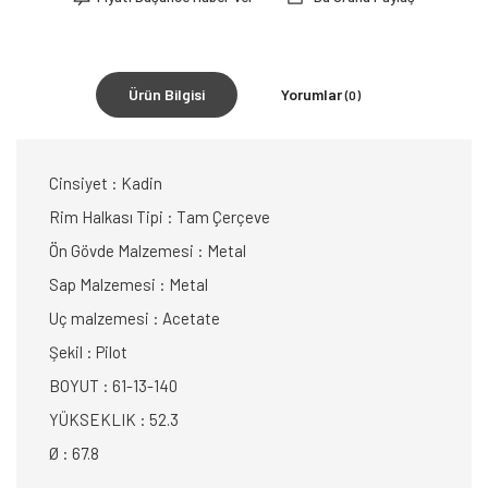
Ürün Bilgisi
Yorumlar
(0)
Cinsiyet : Kadin
Rim Halkası Tipi : Tam Çerçeve
Ön Gövde Malzemesi : Metal
Sap Malzemesi : Metal
Uç malzemesi : Acetate
Şekil : Pilot
BOYUT : 61-13-140
YÜKSEKLIK : 52.3
Ø : 67.8