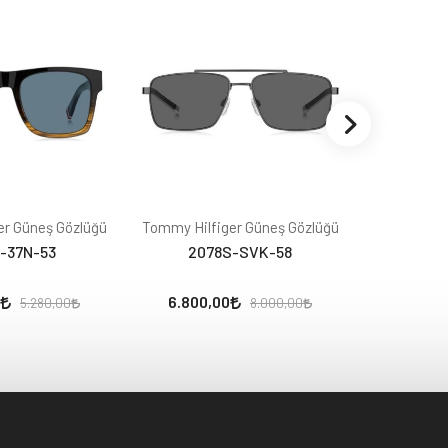
er Güneş Gözlüğü
Tommy Hilfiger Güneş Gözlüğü
Tommy Hilf
S-37N-53
2078S-SVK-58
207
6.800,00
5.168,
5.280,00
8.000,00