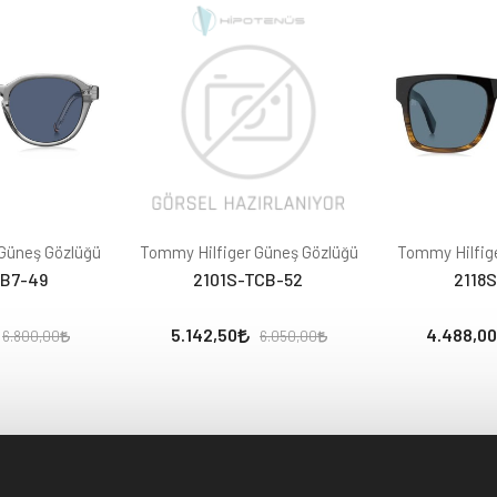
Güneş Gözlüğü
Tommy Hilfiger Güneş Gözlüğü
Tommy Hilfig
KB7-49
2101S-TCB-52
2118
5.142,50
4.488,00
6.800,00
6.050,00