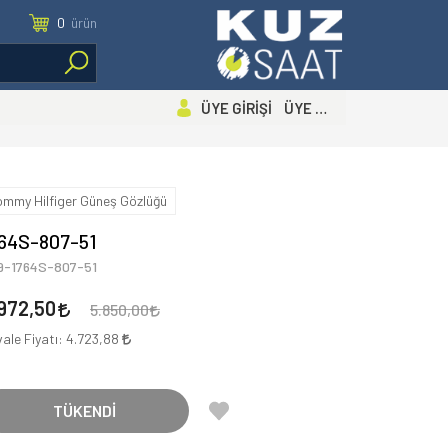
0
ürün
ÜYE GİRİŞİ ÜYE OL
ommy Hilfiger Güneş Gözlüğü
64S-807-51
29-1764S-807-51
972,50
5.850,00
ale Fiyatı:
4.723,88
TÜKENDİ