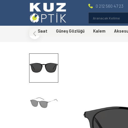
0 212 560 47 23
Saat
Güneş Gözlüğü
Kalem
Akses