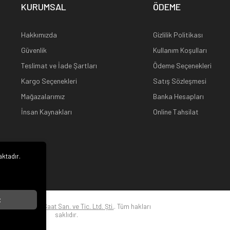
KURUMSAL
ÖDEME
Hakkımızda
Gizlilik Politikası
Güvenlik
Kullanım Koşulları
Teslimat ve İade Şartları
Ödeme Seçenekleri
Kargo Seçenekleri
Satış Sözleşmesi
Mağazalarımız
Banka Hesapları
İnsan Kaynakları
Online Tahsilat
aktadır.
i
t
22
Kuz Optik ve Saat San. ve Tic. Ltd. Şti.
. Tüm hakları
saklıdır.