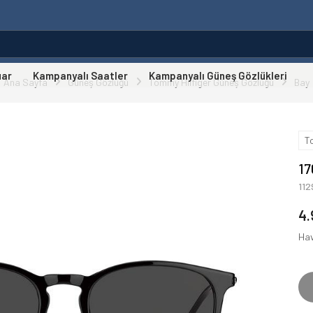
uar
Kampanyalı Saatler
Kampanyalı Güneş Gözlükleri
Ana Sayfa
Güneş Gözlüğü
Tommy Hilfiger Güneş Gözlüğü
Bay
T
17
11
4.
Hav